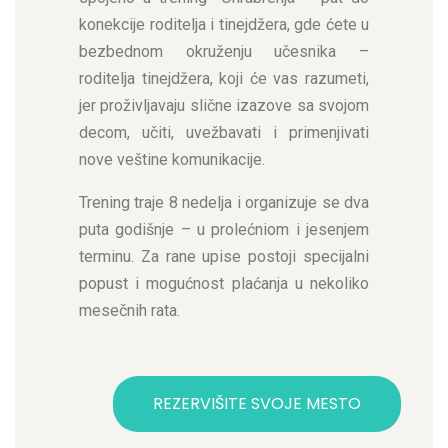
konekcije roditelja i tinejdžera, gde ćete u
bezbednom okruženju učesnika –
roditelja tinejdžera, koji će vas razumeti,
jer proživljavaju slične izazove sa svojom
decom, učiti, uvežbavati i primenjivati
nove veštine komunikacije.
Trening traje 8 nedelja i organizuje se dva
puta godišnje – u prolećniom i jesenjem
terminu. Za rane upise postoji specijalni
popust i mogućnost plaćanja u nekoliko
mesečnih rata.
REZERVIŠITE SVOJE MESTO