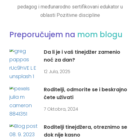
pedagog i međunarodno sertifikovani edukator u
oblasti Pozitivne discipline
Preporučujem na
mom blogu
Da li je i vaš tinejdžer zamenio
noć za dan?
12 Jula, 2025
Roditelji, odmorite se i beskrajno
ćete uživati
7 Oktobra, 2024
Roditelji tinejdžera, otreznimo se
dok nije kasno