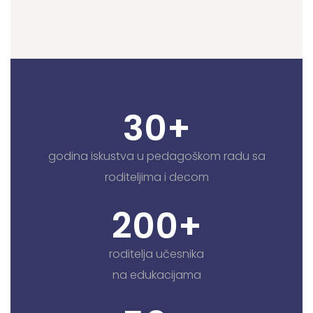
30
+
godina iskustva u pedagoškom radu sa
roditeljima i decom
200
+
roditelja učesnika
na edukacijama