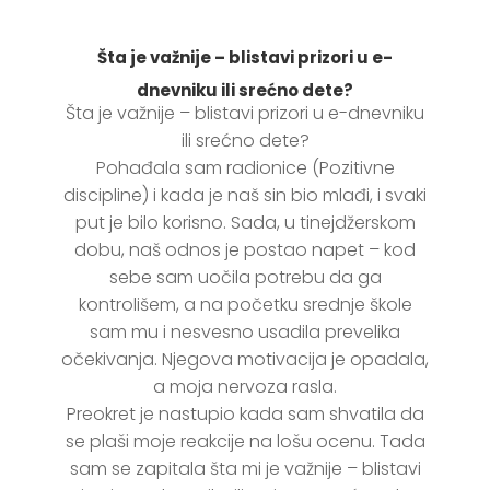
Šta je važnije – blistavi prizori u e-
dnevniku ili srećno dete?
Šta je važnije – blistavi prizori u e-dnevniku
ili srećno dete?
Pohađala sam radionice (Pozitivne
discipline) i kada je naš sin bio mlađi, i svaki
put je bilo korisno. Sada, u tinejdžerskom
dobu, naš odnos je postao napet – kod
sebe sam uočila potrebu da ga
kontrolišem, a na početku srednje škole
sam mu i nesvesno usadila prevelika
očekivanja. Njegova motivacija je opadala,
a moja nervoza rasla.
Preokret je nastupio kada sam shvatila da
se plaši moje reakcije na lošu ocenu. Tada
sam se zapitala šta mi je važnije – blistavi