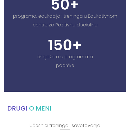
50
+
programa, edukacija i treninga u Edukativnom
centru za Pozitivnu disciplinu
150
+
tinejdžera u programima
podrške
DRUGI
O MENI
Učesnici treninga i savetovanja