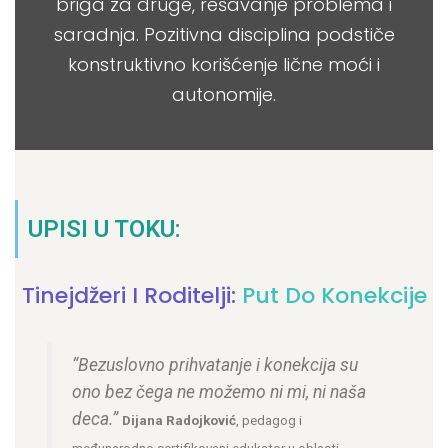
briga za druge, rešavanje problema i
saradnja. Pozitivna disciplina podstiče
konstruktivno korišćenje lične moći i
autonomije.
UPISI U TOKU:
Tinejdžeri I Roditelji:
Put Do Konekcije
“Bezuslovno prihvatanje i konekcija su
ono bez čega ne možemo ni mi, ni naša
deca.”
Dijana Radojković
, pedagog i