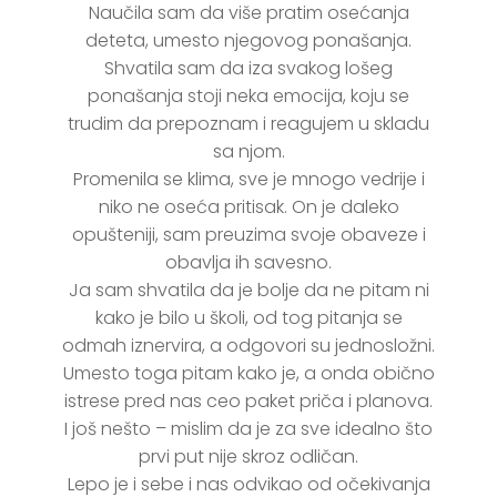
Naučila sam da više pratim osećanja
deteta, umesto njegovog ponašanja.
Shvatila sam da iza svakog lošeg
ponašanja stoji neka emocija, koju se
trudim da prepoznam i reagujem u skladu
sa njom.
Promenila se klima, sve je mnogo vedrije i
niko ne oseća pritisak. On je daleko
opušteniji, sam preuzima svoje obaveze i
obavlja ih savesno.
Ja sam shvatila da je bolje da ne pitam ni
kako je bilo u školi, od tog pitanja se
odmah iznervira, a odgovori su jednosložni.
Umesto toga pitam kako je, a onda obično
istrese pred nas ceo paket priča i planova.
I još nešto – mislim da je za sve idealno što
prvi put nije skroz odličan.
Lepo je i sebe i nas odvikao od očekivanja