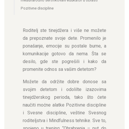
međunarodno sertifikovani edukator u oblasti
Pozitivne discipline
Roditelj ste tinejdžera i više ne možete
da prepoznate svoje dete. Promenilo je
ponašanje, emocije su postale burne, a
komunikacije gotovo da nema. Šta se
desilo, gde ste pogrešili i kako da
promenite odnos sa vašim detetom?
Možete da održite dobre donose sa
svojim detetom i odolilte izazovima
tinejdžerskog perioda, tako što ćete
naučiti moćne alatke Pozitivne discipline
i Svesne discipline, veštine Svesnog
roditeljstva i Mindfulness tehnike. Sve to,
spojeno u trening “Ohrabrenja – put do