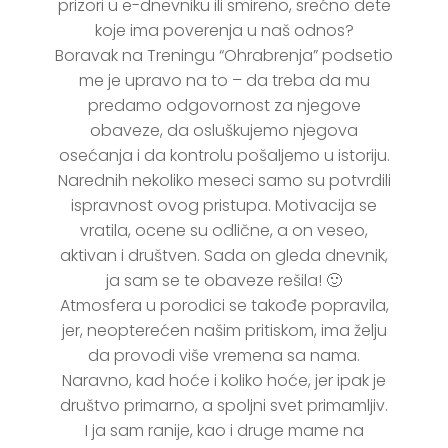
prizori u e-dnevniku ili smireno, srećno dete
koje ima poverenja u naš odnos?
Boravak na Treningu “Ohrabrenja” podsetio
me je upravo na to – da treba da mu
predamo odgovornost za njegove
obaveze, da osluškujemo njegova
osećanja i da kontrolu pošaljemo u istoriju.
Narednih nekoliko meseci samo su potvrdili
ispravnost ovog pristupa. Motivacija se
vratila, ocene su odlične, a on veseo,
aktivan i društven. Sada on gleda dnevnik,
ja sam se te obaveze rešila! 🙂
Atmosfera u porodici se takođe popravila,
jer, neopterećen našim pritiskom, ima želju
da provodi više vremena sa nama.
Naravno, kad hoće i koliko hoće, jer ipak je
društvo primarno, a spoljni svet primamljiv.
I ja sam ranije, kao i druge mame na