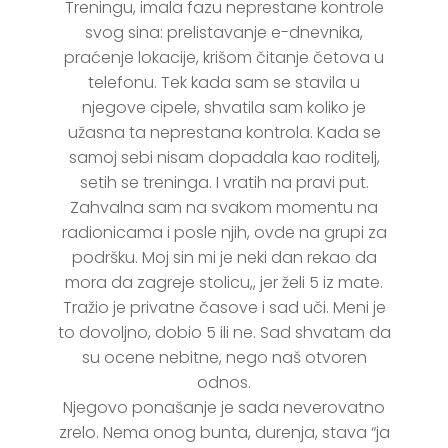
Treningu, imala fazu neprestane kontrole
svog sina: prelistavanje e-dnevnika,
praćenje lokacije, krišom čitanje četova u
telefonu. Tek kada sam se stavila u
njegove cipele, shvatila sam koliko je
užasna ta neprestana kontrola. Kada se
samoj sebi nisam dopadala kao roditelj,
setih se treninga. I vratih na pravi put.
Zahvalna sam na svakom momentu na
radionicama i posle njih, ovde na grupi za
podršku. Moj sin mi je neki dan rekao da
mora da zagreje stolicu,, jer želi 5 iz mate.
Tražio je privatne časove i sad uči. Meni je
to dovoljno, dobio 5 ili ne. Sad shvatam da
su ocene nebitne, nego naš otvoren
odnos.
Njegovo ponašanje je sada neverovatno
zrelo. Nema onog bunta, durenja, stava “ja