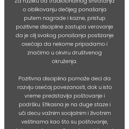
Za razliku od tradicionalnog shvatanja
o oblikovanju dečijeg ponašanja
putem nagrade i kazne, pristup
pozitivne discipline zastupa verovanje
da je cilj svakog ponašanja postizanje
osećaja da nekome pripadamo i
značimo u okviru društvenog
okruženja.
Pozitivna disciplina pomaže deci da
razviju osećaj povezanosti, dok u isto
vreme predstavlja poštovanje i
podršku. Efikasna je na duge staze i
uči decu važnim socijalnim i životnim
veštinama kao što su poštovanje,