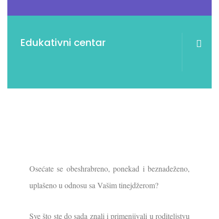
Edukativni centar
Osećate se obeshrabreno, ponekad i beznadeženo,
uplašeno u odnosu sa Vašim tinejdžerom?
Sve što ste do sada znali i primenjivali u roditeljstvu