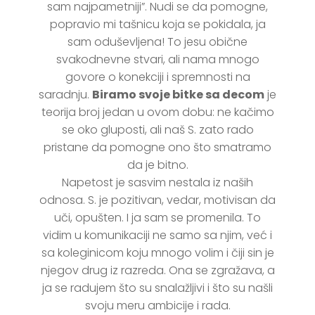
sam najpametniji”. Nudi se da pomogne,
popravio mi tašnicu koja se pokidala, ja
sam oduševljena! To jesu obične
svakodnevne stvari, ali nama mnogo
govore o konekciji i spremnosti na
saradnju.
Biramo svoje bitke sa decom
je
teorija broj jedan u ovom dobu: ne kačimo
se oko gluposti, ali naš S. zato rado
pristane da pomogne ono što smatramo
da je bitno.
Napetost je sasvim nestala iz naših
odnosa. S. je pozitivan, vedar, motivisan da
uči, opušten. I ja sam se promenila. To
vidim u komunikaciji ne samo sa njim, već i
sa koleginicom koju mnogo volim i čiji sin je
njegov drug iz razreda. Ona se zgražava, a
ja se radujem što su snalažljivi i što su našli
svoju meru ambicije i rada.