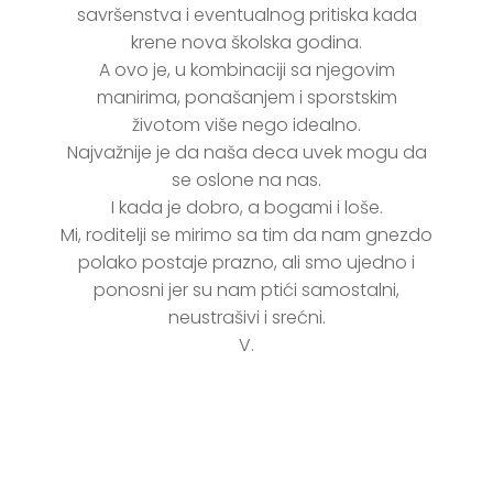
savršenstva i eventualnog pritiska kada
krene nova školska godina.
A ovo je, u kombinaciji sa njegovim
manirima, ponašanjem i sporstskim
životom više nego idealno.
Najvažnije je da naša deca uvek mogu da
se oslone na nas.
I kada je dobro, a bogami i loše.
Mi, roditelji se mirimo sa tim da nam gnezdo
polako postaje prazno, ali smo ujedno i
ponosni jer su nam ptići samostalni,
neustrašivi i srećni.
V.