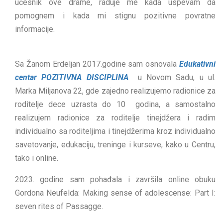
učesnik ove drame, raduje me kada uspevam da
pomognem i kada mi stignu pozitivne povratne
informacije.
Sa Žanom Erdeljan 2017.godine sam osnovala
Edukativni
centar POZITIVNA DISCIPLINA
u Novom Sadu, u ul.
Marka Miljanova 22, gde zajedno realizujemo radionice za
roditelje dece uzrasta do 10 godina, a samostalno
realizujem radionice za roditelje tinejdžera i radim
individualno sa roditeljima i tinejdžerima kroz individualno
savetovanje, edukaciju, treninge i kurseve, kako u Centru,
tako i online.
2023. godine sam pohađala i završila online obuku
Gordona Neufelda: Making sense of adolescense: Part I:
seven rites of Passagge.