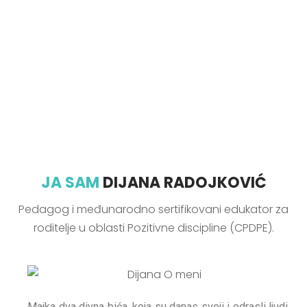
JA SAM
DIJANA RADOJKOVIĆ
Pedagog i međunarodno sertifikovani edukator za
roditelje u oblasti Pozitivne discipline (CPDPE).
Majka dva divna bića, koja su danas svoji i odrasli ljudi.