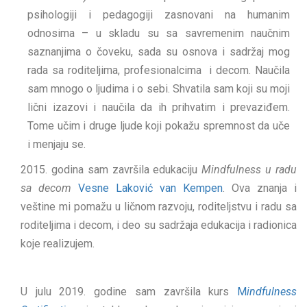
psihologiji i pedagogiji zasnovani na humanim
odnosima – u skladu su sa savremenim naučnim
saznanjima o čoveku, sada su osnova i sadržaj mog
rada sa roditeljima, profesionalcima i decom. Naučila
sam mnogo o ljudima i o sebi. Shvatila sam koji su moji
lični izazovi i naučila da ih prihvatim i prevaziđem.
Tome učim i druge ljude koji pokažu spremnost da uče
i menjaju se.
2015. godina sam završila edukaciju
Mindfulness u radu
sa decom
Vesne Laković van Kempen
. Ova znanja i
veštine mi pomažu u ličnom razvoju, roditeljstvu i radu sa
roditeljima i decom, i deo su sadržaja edukacija i radionica
koje realizujem.
U julu 2019. godine sam završila kurs
M
indfulness