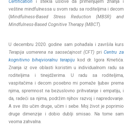
Certification
i stekla uslove da primenjujem znanja i
veštine mindfulnessa u svom radu sa roditeljima i decom
(
Mindfulness-Based Stress Reduction (MBSR) and
Mindfulness-Based Cognitive Therapy (MBCT
).
U decembru 2020. godine sam pohađala i završila kurs
Terapija usmerena na saosećajnost (CFT)
pri
Centru za
kognitivno bihejvioralnu terapiju
kod dr. Igora Krnetića.
Znanja iz ove oblasti koristim u individualnom radu sa
roditeljima i tinejdžerima. U radu sa roditeljima,
vaspitačima i decom posebno mi pomaže ljubav prema
njima, spremnost na bezuslovno prihvatanje i empatiju, i
da, radeći sa njima, podržim njihov razvoj i napredovanje.
A sve što učim druge, učim i sebe. Moj život je poprimio
druge dimenzije i dobio dublji smisao. Na tome sam
veoma zahvalna.