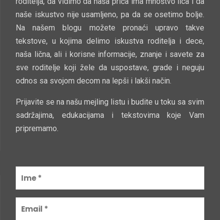
roditelja, da vidimo da naša priča ima mnoštvo lica i da
naše iskustvo nije usamljeno, pa da se osetimo bolje.
Na našem blogu možete pronaći upravo takve
tekstove, u kojima delimo iskustva roditelja i dece,
naša lična, ali i korisne informacije, znanje i savete za
sve roditelje koji žele da uspostave, grade i neguju
odnos sa svojom decom na lepši i lakši način.
Prijavite se na našu mejling listu i budite u toku sa svim
sadržajima, edukacijama i tekstovima koje Vam
pripremamo.