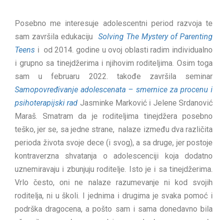
Posebno me interesuje adolescentni period razvoja te
sam završila edukaciju
Solving The Mystery of Parenting
Teens
i od 2014. godine u ovoj oblasti radim individualno
i grupno sa tinejdžerima i njihovim roditeljima. Osim toga
sam u februaru 2022. takođe završila seminar
Samopovređivanje adolescenata – smernice za procenu i
psihoterapijski rad
Jasminke Marković i Jelene Srdanović
Maraš. Smatram da je roditeljima tinejdžera posebno
teško, jer se, sa jedne strane, nalaze između dva različita
perioda života svoje dece (i svog), a sa druge, jer postoje
kontraverzna shvatanja o adolescenciji koja dodatno
uznemiravaju i zbunjuju roditelje. Isto je i sa tinejdžerima.
Vrlo često, oni ne nalaze razumevanje ni kod svojih
roditelja, ni u školi. I jednima i drugima je svaka pomoć i
podrška dragocena, a pošto sam i sama donedavno bila