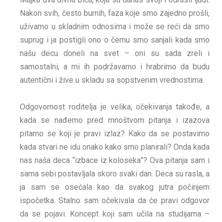
Nakon svih, često burnih, faza koje smo zajedno prošli,
uživamo u skladnim odnosima i može se reći da smo
suprug i ja postigli ono o čemu smo sanjali kada smo
našu decu doneli na svet – oni su sada zreli i
samostalni, a mi ih podržavamo i hrabrimo da budu
autentični i žive u skladu sa sopstvenim vrednostima.
Odgovornost roditelja je velika, očekivanja takođe, a
kada se nađemo pred mnoštvom pitanja i izazova
pitamo se koji je pravi izlaz? Kako da se postavimo
kada stvari ne idu onako kako smo planirali? Onda kada
nas naša deca “izbace iz koloseka”? Ova pitanja sam i
sama sebi postavljala skoro svaki dan. Deca su rasla, a
ja sam se osećala kao da svakog jutra počinjem
ispočetka. Stalno sam očekivala da će pravi odgovor
da se pojavi. Koncept koji sam učila na studijama –