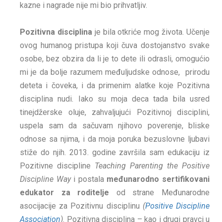
kazne i nagrade nije mi bio prihvatljiv.
Pozitivna disciplina
je bila otkriće mog života. Učenje
ovog humanog pristupa koji čuva dostojanstvo svake
osobe, bez obzira da li je to dete ili odrasli, omogućio
mi je da bolje razumem međuljudske odnose, prirodu
deteta i čoveka, i da primenim alatke koje Pozitivna
disciplina nudi. Iako su moja deca tada bila usred
tinejdžerske oluje, zahvaljujući Pozitivnoj disciplini,
uspela sam da sačuvam njihovo poverenje, bliske
odnose sa njima, i da moja poruka bezuslovne ljubavi
stiže do njih. 2013. godine završila sam edukaciju iz
Pozitivne discipline
Teaching Parenting the Positive
Discipline Way
i postala
međunarodno sertifikovani
edukator za roditelje
od strane Međunarodne
asocijacije za Pozitivnu disciplinu
(
Positive Discipline
Association
)
. Pozitivna disciplina – kao i drugi pravci u