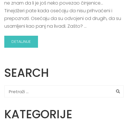
ne znam da li je još neko povezao činjenice…
Tinejdžeri pate kada osećaju da nisu prihvaćeni i
prepoznati. Osećaju da su odvojeni od drugih, da su
usamljeni kao panj na livadi. Zašto? …
DETALJNIJE
SEARCH
KATEGORIJE