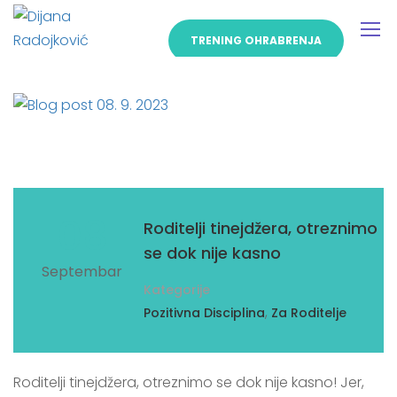
TRENING OHRABRENJA
08
Roditelji tinejdžera, otreznimo
se dok nije kasno
Septembar
Kategorije
,
Pozitivna Disciplina
Za Roditelje
Roditelji tinejdžera, otreznimo se dok nije kasno! Jer,