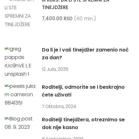
TINEJDŽERE
(40 min.)
7,400.00 RSD
Da li je i vaš tinejdžer zamenio noć
za dan?
12 Jula, 2025
Roditelji, odmorite se i beskrajno
ćete uživati
7 Oktobra, 2024
Roditelji tinejdžera, otreznimo se
dok nije kasno
8 Septembra, 2023