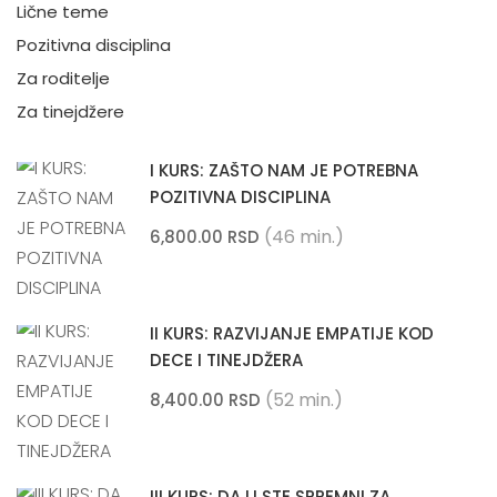
Lične teme
Pozitivna disciplina
Za roditelje
Za tinejdžere
I KURS: ZAŠTO NAM JE POTREBNA
POZITIVNA DISCIPLINA
(46 min.)
6,800.00 RSD
II KURS: RAZVIJANJE EMPATIJE KOD
DECE I TINEJDŽERA
(52 min.)
8,400.00 RSD
III KURS: DA LI STE SPREMNI ZA