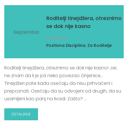
08
Roditelji tinejdžera, otreznimo
se dok nije kasno
Septembar
Kategorije
,
Pozitivna Disciplina
Za Roditelje
Roditelji tinejdžera, otreznimo se dok nije kasno! Jer,
ne znam da li je još neko povezao činjenice…
Tinejdžeri pate kada osećaju da nisu prihvaćeni i
prepoznati. Osećaju da su odvojeni od drugih, da su
usamljeni kao panj na livadi. Zašto? …
DETALJNIJE