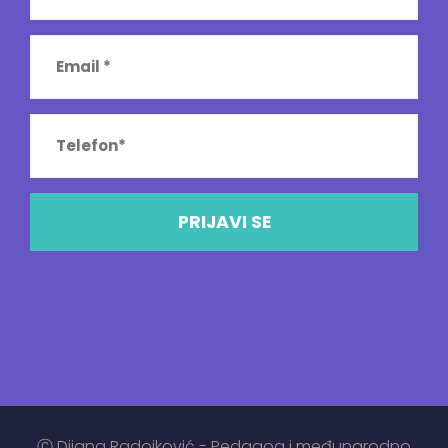
Ⓒ Dijana Radojković - Pedagog i međunarodno