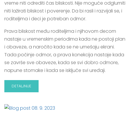
vreme niti odrediti čas bliskosti. Nije moguće odglumiti
niti lažirati bliskost i poverenje. Da bi rasli i razvijali se, i
roditeljima i deci je potreban odmor.
Prava bliskost među roditeljima i njihovom decom
nastaje u vremenskim periodima kada ne postoji plan
i obaveze, a naročito kada se ne umešaju ekrani.
Tada počinje odmor, a prava konekcija nastaje kada
se završe sve obaveze, kada se svi dobro odmore,
napune stomake i kada se isključe svi uređaji.
DETALJNIJE