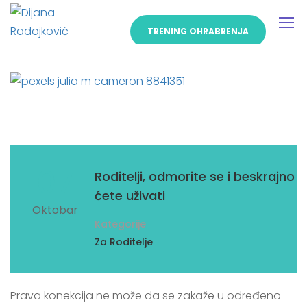
TRENING OHRABRENJA
07
Roditelji, odmorite se i beskrajno
ćete uživati
Oktobar
Kategorije
Za Roditelje
Prava konekcija ne može da se zakaže u određeno