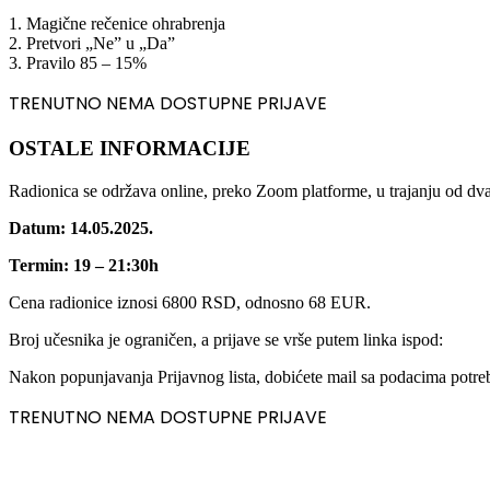
1. Magične rečenice ohrabrenja
2. Pretvori „Ne” u „Da”
3. Pravilo 85 – 15%
TRENUTNO NEMA DOSTUPNE PRIJAVE
OSTALE INFORMACIJE
Radionica se održava online, preko Zoom platforme, u trajanju od dva i
Datum: 14.05.2025.
Termin: 19 – 21:30h
Cena radionice iznosi 6800 RSD, odnosno 68 EUR.
Broj učesnika je ograničen, a prijave se vrše putem linka ispod:
Nakon popunjavanja Prijavnog lista, dobićete mail sa podacima potreb
TRENUTNO NEMA DOSTUPNE PRIJAVE
Posebna vrednost programa ogleda se u radu 