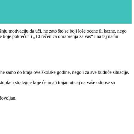
nju motivaciju da uči, ne zato što se boji loše ocene ili kazne, nego
e koje pokreću“ i „10 rečenica ohrabrenja za vas“ i na taj način
o ne samo do kraja ove školske godine, nego i za sve buduće situacije.
tupke i strategije koje će imati trajan uticaj na vaše odnose sa
adovoljan.