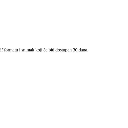
df formatu i snimak koji će biti dostupan 30 dana,
ji se suočavaju sa sličnim izazovima kao vi.