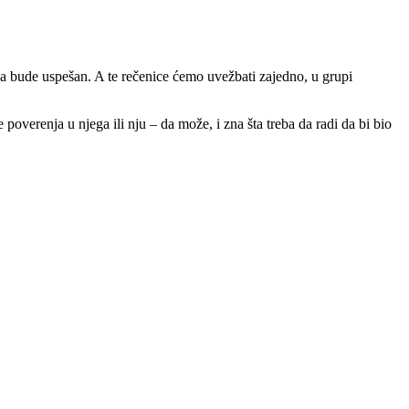
 da bude uspešan. A te rečenice ćemo uvežbati zajedno, u grupi
 poverenja u njega ili nju – da može, i zna šta treba da radi da bi bio