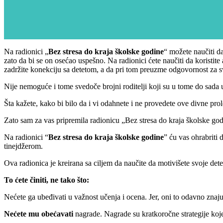
Na radionici „
Bez stresa do kraja školske godine
“ možete naučiti da
zato da bi se on osećao uspešno. Na radionici ćete naučiti da koristit
zadržite konekciju sa detetom, a da pri tom preuzme odgovornost za s
Nije nemoguće i tome svedoče brojni roditelji koji su u tome do sada u
Šta kažete, kako bi bilo da i vi odahnete i ne provedete ove divne pro
Zato sam za vas pripremila radionicu „Bez stresa do kraja školske godi
Na radionici “
Bez stresa do kraja školske godine
” ću vas ohrabriti 
tinejdžerom.
Ova radionica je kreirana sa ciljem da naučite da motivišete svoje dete d
To ćete činiti, ne tako što:
Nećete ga ubeđivati u važnost učenja i ocena. Jer, oni to odavno znaju
Nećete mu obećavati
nagrade. Nagrade su kratkoročne strategije koje