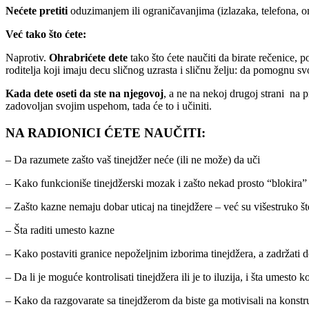
Nećete pretiti
oduzimanjem ili ograničavanjima (izlazaka, telefona, omi
Već tako što ćete:
Naprotiv.
Ohrabrićete dete
tako što ćete naučiti da birate rečenice, 
roditelja koji imaju decu sličnog uzrasta i sličnu želju: da pomognu
Kada dete oseti da ste na njegovoj
, a ne na nekoj drugoj strani na p
zadovoljan svojim uspehom, tada će to i učiniti.
NA RADIONICI ĆETE NAUČITI:
– Da razumete zašto vaš tinejdžer neće (ili ne može) da uči
– Kako funkcioniše tinejdžerski mozak i zašto nekad prosto “blokira”
– Zašto kazne nemaju dobar uticaj na tinejdžere – već su višestruko št
– Šta raditi umesto kazne
– Kako postaviti granice nepoželjnim izborima tinejdžera, a zadržati 
– Da li je moguće kontrolisati tinejdžera ili je to iluzija, i šta umesto k
– Kako da razgovarate sa tinejdžerom da biste ga motivisali na konstr