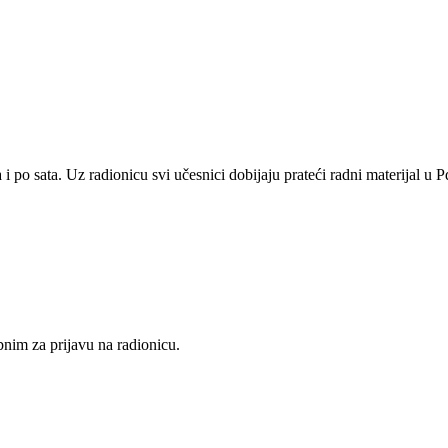
 po sata. Uz radionicu svi učesnici dobijaju prateći radni materijal u P
nim za prijavu na radionicu.
na vašim ličnim primerima i podršci grupe roditelja ko