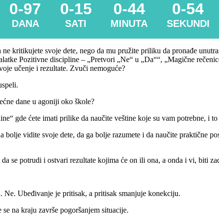
0-97
0-15
0-44
0-56
DANA
SATI
MINUTA
SEKUNDI
 ne kritikujete svoje dete, nego da mu pružite priliku da pronađe unutraš
e alatke Pozitivne discipline – „Pretvori „Ne“ u „Da““, „Magične rečenic
voje učenje i rezultate. Zvuči nemoguće?
speli.
lećne dane u agoniji oko škole?
ne“ gde ćete imati prilike da naučite veštine koje su vam potrebne, i t
da bolje vidite svoje dete, da ga bolje razumete i da naučite praktične pos
a se potrudi i ostvari rezultate kojima će on ili ona, a onda i vi, biti z
. Ne. Ubeđivanje je pritisak, a pritisak smanjuje konekciju.
 se na kraju završe pogoršanjem situacije.