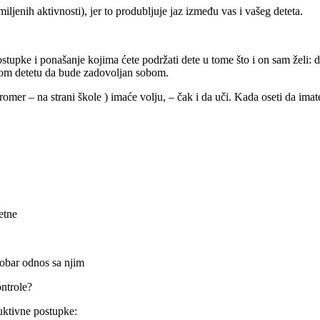
ljenih aktivnosti), jer to produbljuje jaz između vas i vašeg deteta.
postupke i ponašanje kojima ćete podržati dete u tome što i on sam želi:
 svom detetu da bude zadovoljan sobom.
romer – na strani škole ) imaće volju, – čak i da uči. Kada oseti da imate
etne
dobar odnos sa njim
ontrole?
uktivne postupke: