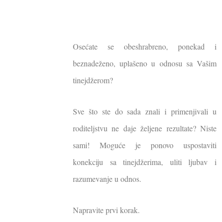
Osećate se obeshrabreno, ponekad i
beznadeženo, uplašeno u odnosu sa Vašim
tinejdžerom?
Sve što ste do sada znali i primenjivali u
roditeljstvu ne daje željene rezultate? Niste
sami! Moguće je ponovo uspostaviti
konekciju sa tinejdžerima, uliti ljubav i
razumevanje u odnos.
Napravite prvi korak.