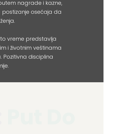
 putem nagrade i kazne,
a postizanje osećaja da
ženja.
isto vreme predstavlja
nim i životnim veštinama
Pozitivna disciplina
ije.
:
Put Do