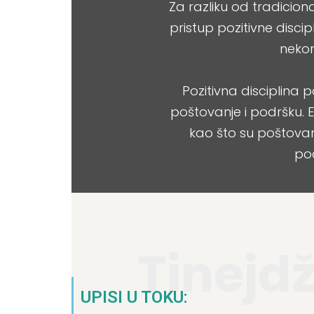
Za razliku od tradicio
pristup pozitivne disc
nekom
Pozitivna disciplina 
poštovanje i podršku. E
kao što su poštovan
pod
Tinejdže
UPISI U TOKU: