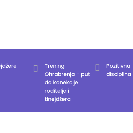
ejdžere
Trening:
Pozitivna
Ohrabrenja - put
disciplina
do konekcije
roditelja i
tinejdžera