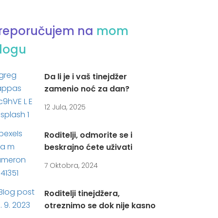
reporučujem na
mom
logu
Da li je i vaš tinejdžer
zamenio noć za dan?
12 Jula, 2025
Roditelji, odmorite se i
beskrajno ćete uživati
7 Oktobra, 2024
Roditelji tinejdžera,
otreznimo se dok nije kasno