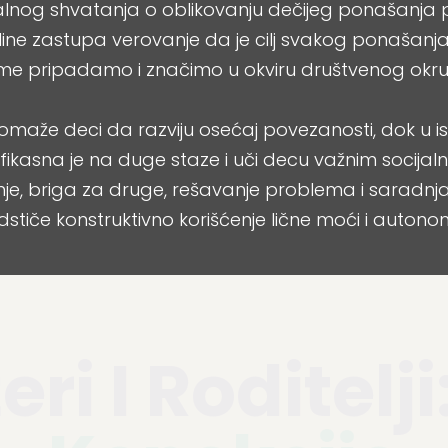
nalnog shvatanja o oblikovanju dečijeg ponašanja
ipline zastupa verovanje da je cilj svakog ponašanj
e pripadamo i značimo u okviru društvenog okru
pomaže deci da razviju osećaj povezanosti, dok u 
fikasna je na duge staze i uči decu važnim socijal
je, briga za druge, rešavanje problema i saradnja. 
stiče konstruktivno korišćenje lične moći i autonom
ri I Roditelji