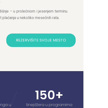
.
dišnje – u prolećniom i jesenjem terminu.
t plaćanja u nekoliko mesečnih rata.
REZERVIŠITE SVOJE MESTO
150
+
inga u
tinejdžera u programima