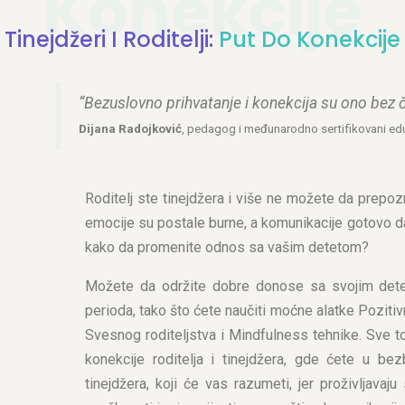
Konekcije
Tinejdžeri I Roditelji:
Put Do Konekcije
“Bezuslovno prihvatanje i konekcija su ono bez 
Dijana Radojković
, pedagog i međunarodno sertifikovani edu
Roditelj ste tinejdžera i više ne možete da prepoz
emocije su postale burne, a komunikacije gotovo da
kako da promenite odnos sa vašim detetom?
Možete da održite dobre donose sa svojim detet
perioda, tako što ćete naučiti moćne alatke Pozitiv
Svesnog roditeljstva i Mindfulness tehnike. Sve to
konekcije roditelja i tinejdžera, gde ćete u be
tinejdžera, koji će vas razumeti, jer proživljavaj