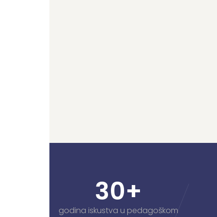
30
+
godina iskustva u pedagoškom