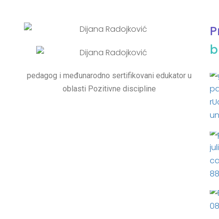
P
b
pedagog i međunarodno sertifikovani edukator u
oblasti Pozitivne discipline