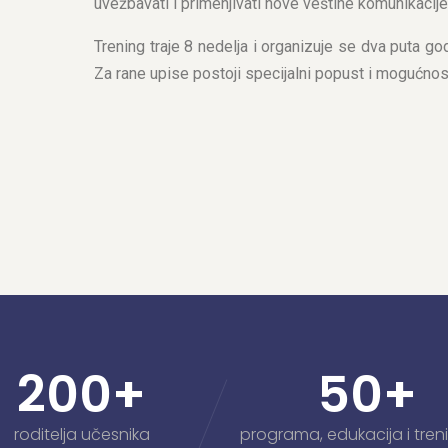
uvežbavati i primenjivati nove veštine komunikacije
Trening traje 8 nedelja i organizuje se dva puta go
Za rane upise postoji specijalni popust i mogućnos
200
+
50
+
roditelja učesnika
programa, edukacija i tren