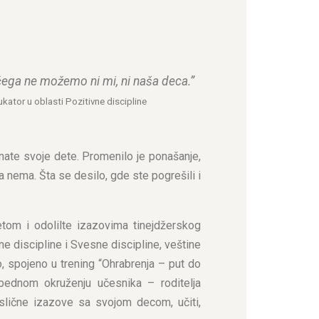
čega ne možemo ni mi, ni naša deca.”
kator u oblasti Pozitivne discipline
nate svoje dete. Promenilo je ponašanje,
 nema. Šta se desilo, gde ste pogrešili i
om i odolilte izazovima tinejdžerskog
ne discipline i Svesne discipline, veštine
, spojeno u trening “Ohrabrenja – put do
zbednom okruženju učesnika – roditelja
u slične izazove sa svojom decom, učiti,