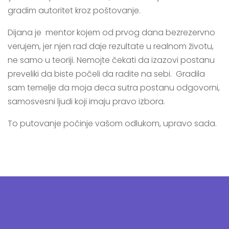
gradim autoritet kroz poštovanje.
Dijana je mentor kojem od prvog dana bezrezervno
verujem, jer njen rad daje rezultate u realnom životu,
ne samo u teoriji. Nemojte čekati da izazovi postanu
preveliki da biste počeli da radite na sebi. Gradila
sam temelje da moja deca sutra postanu odgovorni,
samosvesni ljudi koji imaju pravo izbora.
To putovanje počinje vašom odlukom, upravo sada.