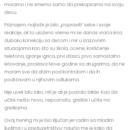
moramo i ne smemo samo da prekopiramo na svoju
decu.
Priznajem, najteže je bilo „popraviti“ sebe i svoje
reakcije, ali to uloženo vreme mi se danas vraća kroz
duboku konekciju sa decom i mir u izazovnim
situacijama kao što su škola, ocene, korišćenje
telefona, igranje igrica, prvi izlasci, prvo samostalno
letovanje, proslava Nove godine sa drugarima, da ne
moram sve da drzim pod kontrolom i da ih
podrzavam u njihovim odlukama.
Nije uvek bilo lako, niti je ali je postalo lakše. Kao da
učite nešto novo, nepoznato, grešite i učite na
greškama.
Ovaj trening mi je bio ključan jer radim sa mladim
ljudima i u preduzetništvu; naučio me je kako da