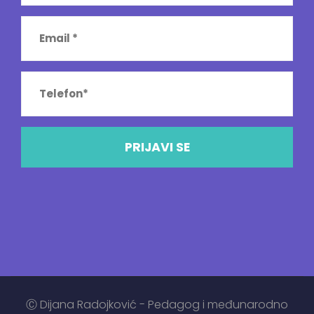
Ⓒ Dijana Radojković - Pedagog i međunarodno