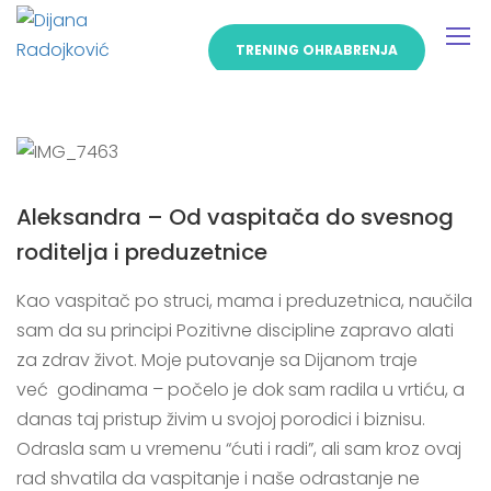
TRENING OHRABRENJA
Aleksandra – Od vaspitača do svesnog
roditelja i preduzetnice
Kao vaspitač po struci, mama i preduzetnica, naučila
sam da su principi Pozitivne discipline zapravo alati
za zdrav život. Moje putovanje sa Dijanom traje
već godinama – počelo je dok sam radila u vrtiću, a
danas taj pristup živim u svojoj porodici i biznisu.
Odrasla sam u vremenu “ćuti i radi”, ali sam kroz ovaj
rad shvatila da vaspitanje i naše odrastanje ne