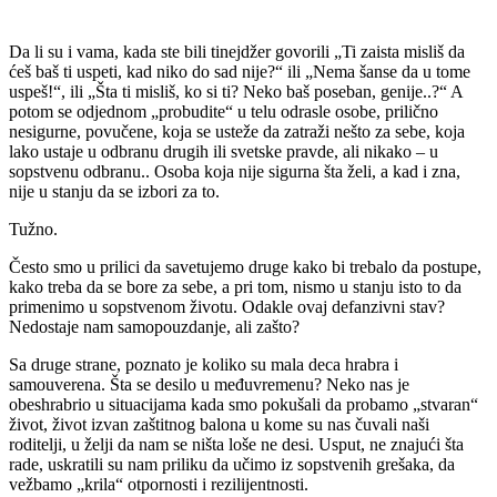
Da li su i vama, kada ste bili tinejdžer govorili „Ti zaista misliš da
ćeš baš ti uspeti, kad niko do sad nije?“ ili „Nema šanse da u tome
uspeš!“, ili „Šta ti misliš, ko si ti? Neko baš poseban, genije..?“ A
potom se odjednom „probudite“ u telu odrasle osobe, prilično
nesigurne, povučene, koja se usteže da zatraži nešto za sebe, koja
lako ustaje u odbranu drugih ili svetske pravde, ali nikako – u
sopstvenu odbranu.. Osoba koja nije sigurna šta želi, a kad i zna,
nije u stanju da se izbori za to.
Tužno.
Često smo u prilici da savetujemo druge kako bi trebalo da postupe,
kako treba da se bore za sebe, a pri tom, nismo u stanju isto to da
primenimo u sopstvenom životu. Odakle ovaj defanzivni stav?
Nedostaje nam samopouzdanje, ali zašto?
Sa druge strane, poznato je koliko su mala deca hrabra i
samouverena. Šta se desilo u međuvremenu? Neko nas je
obeshrabrio u situacijama kada smo pokušali da probamo „stvaran“
život, život izvan zaštitnog balona u kome su nas čuvali naši
roditelji, u želji da nam se ništa loše ne desi. Usput, ne znajući šta
rade, uskratili su nam priliku da učimo iz sopstvenih grešaka, da
vežbamo „krila“ otpornosti i rezilijentnosti.