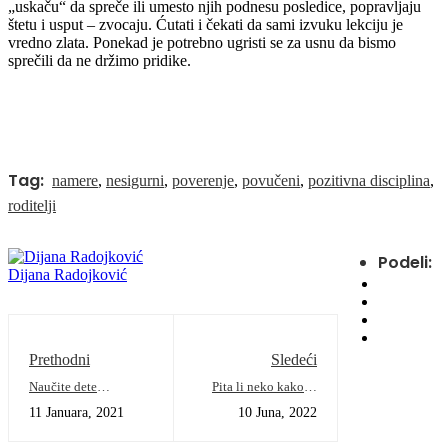
„uskaču“ da spreče ili umesto njih podnesu posledice, popravljaju
štetu i usput – zvocaju. Ćutati i čekati da sami izvuku lekciju je
vredno zlata. Ponekad je potrebno ugristi se za usnu da bismo
sprečili da ne držimo pridike.
Tag:
namere
,
nesigurni
,
poverenje
,
povučeni
,
pozitivna disciplina
,
roditelji
Podeli:
Dijana Radojković
Prethodni
Sledeći
Naučite dete
Pita li neko kako je
zauzimanju stanovišta
nama kada dete kreće
11 Januara, 2021
10 Juna, 2022
drugih - prošetajte u
u vrtić?
njegovim cipelama