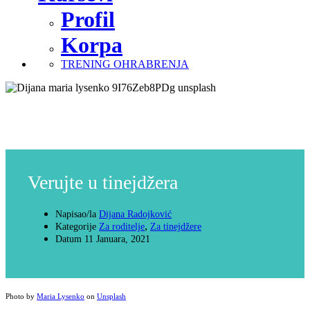
Profil
Korpa
TRENING OHRABRENJA
Verujte u tinejdžera
Napisao/la
Dijana Radojković
,
Kategorije
Za roditelje
Za tinejdžere
Datum
11 Januara, 2021
Photo by
Maria Lysenko
on
Unsplash