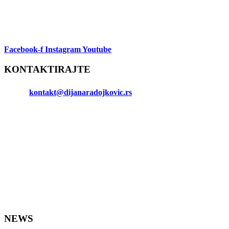
Facebook-f
Instagram
Youtube
KONTAKTIRAJTE
ME
Email:
kontakt@dijanaradojkovic.rs
Tel: +381 (0)64 1313 620
Adresa:
Edukativni centar Pozitivna disciplina
Ul. Marka Miljanova 22
21000 Novi Sad
NEWS
LETTER