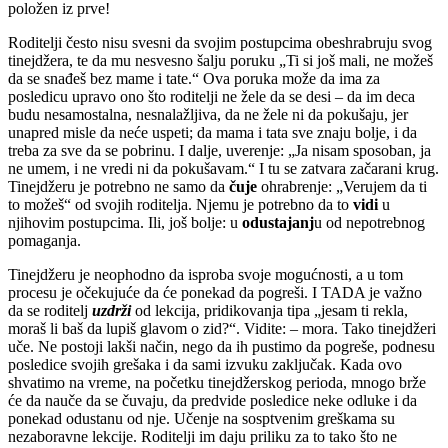
položen iz prve!
Roditelji često nisu svesni da svojim postupcima obeshrabruju svog
tinejdžera, te da mu nesvesno šalju poruku „Ti si još mali, ne možeš
da se snađeš bez mame i tate.“ Ova poruka može da ima za
posledicu upravo ono što roditelji ne žele da se desi – da im deca
budu nesamostalna, nesnalažljiva, da ne žele ni da pokušaju, jer
unapred misle da neće uspeti; da mama i tata sve znaju bolje, i da
treba za sve da se pobrinu. I dalje, uverenje: „Ja nisam sposoban, ja
ne umem, i ne vredi ni da pokušavam.“ I tu se zatvara začarani krug.
Tinejdžeru je potrebno ne samo da
čuje
ohrabrenje: „Verujem da ti
to možeš“ od svojih roditelja. Njemu je potrebno da to
vidi
u
njihovim postupcima. Ili, još bolje: u
odustajanj
u od nepotrebnog
pomaganja.
Tinejdžeru je neophodno da isproba svoje mogućnosti, a u tom
procesu je očekujuće da će ponekad da pogreši. I TADA je važno
da se roditelj
uzdrži
od lekcija, pridikovanja tipa „jesam ti rekla,
moraš li baš da lupiš glavom o zid?“. Vidite: – mora. Tako tinejdžeri
uče. Ne postoji lakši način, nego da ih pustimo da pogreše, podnesu
posledice svojih grešaka i da sami izvuku zaključak. Kada ovo
shvatimo na vreme, na početku tinejdžerskog perioda, mnogo brže
će da nauče da se čuvaju, da predvide posledice neke odluke i da
ponekad odustanu od nje. Učenje na sosptvenim greškama su
nezaboravne lekcije. Roditelji im daju priliku za to tako što ne