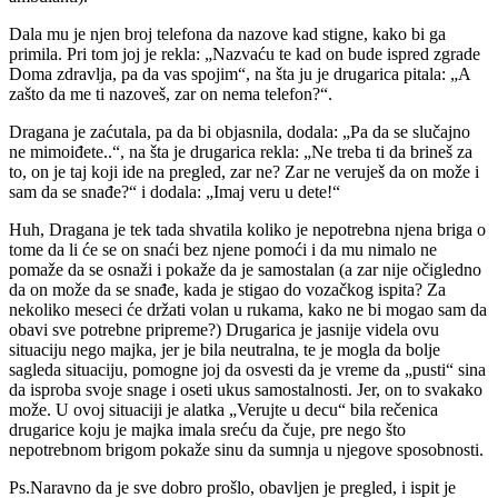
Dala mu je njen broj telefona da nazove kad stigne, kako bi ga
primila. Pri tom joj je rekla: „Nazvaću te kad on bude ispred zgrade
Doma zdravlja, pa da vas spojim“, na šta ju je drugarica pitala: „A
zašto da me ti nazoveš, zar on nema telefon?“.
Dragana je zaćutala, pa da bi objasnila, dodala: „Pa da se slučajno
ne mimoiđete..“, na šta je drugarica rekla: „Ne treba ti da brineš za
to, on je taj koji ide na pregled, zar ne? Zar ne veruješ da on može i
sam da se snađe?“ i dodala: „Imaj veru u dete!“
Huh, Dragana je tek tada shvatila koliko je nepotrebna njena briga o
tome da li će se on snaći bez njene pomoći i da mu nimalo ne
pomaže da se osnaži i pokaže da je samostalan (a zar nije očigledno
da on može da se snađe, kada je stigao do vozačkog ispita? Za
nekoliko meseci će držati volan u rukama, kako ne bi mogao sam da
obavi sve potrebne pripreme?) Drugarica je jasnije videla ovu
situaciju nego majka, jer je bila neutralna, te je mogla da bolje
sagleda situaciju, pomogne joj da osvesti da je vreme da „pusti“ sina
da isproba svoje snage i oseti ukus samostalnosti. Jer, on to svakako
može. U ovoj situaciji je alatka „Verujte u decu“ bila rečenica
drugarice koju je majka imala sreću da čuje, pre nego što
nepotrebnom brigom pokaže sinu da sumnja u njegove sposobnosti.
Ps.Naravno da je sve dobro prošlo, obavljen je pregled, i ispit je