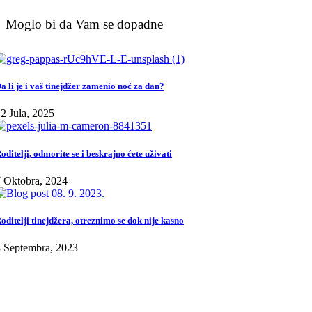
Moglo bi da Vam se dopadne
a li je i vaš tinejdžer zamenio noć za dan?
2 Jula, 2025
oditelji, odmorite se i beskrajno ćete uživati
 Oktobra, 2024
oditelji tinejdžera, otreznimo se dok nije kasno
 Septembra, 2023