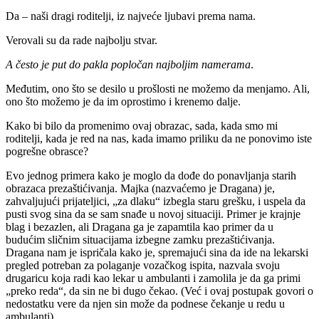
Da – naši dragi roditelji, iz najveće ljubavi prema nama.
Verovali su da rade najbolju stvar.
A često je put do pakla popločan najboljim namerama
.
Međutim, ono što se desilo u prošlosti ne možemo da menjamo. Ali,
ono što možemo je da im oprostimo i krenemo dalje.
Kako bi bilo da promenimo ovaj obrazac, sada, kada smo mi
roditelji, kada je red na nas, kada imamo priliku da ne ponovimo iste
pogrešne obrasce?
Evo jednog primera kako je moglo da dođe do ponavljanja starih
obrazaca prezaštićivanja. Majka (nazvaćemo je Dragana) je,
zahvaljujući prijateljici, „za dlaku“ izbegla staru grešku, i uspela da
pusti svog sina da se sam snađe u novoj situaciji. Primer je krajnje
blag i bezazlen, ali Dragana ga je zapamtila kao primer da u
budućim sličnim situacijama izbegne zamku prezaštićivanja.
Dragana nam je ispričala kako je, spremajući sina da ide na lekarski
pregled potreban za polaganje vozačkog ispita, nazvala svoju
drugaricu koja radi kao lekar u ambulanti i zamolila je da ga primi
„preko reda“, da sin ne bi dugo čekao. (Već i ovaj postupak govori o
nedostatku vere da njen sin može da podnese čekanje u redu u
ambulanti).