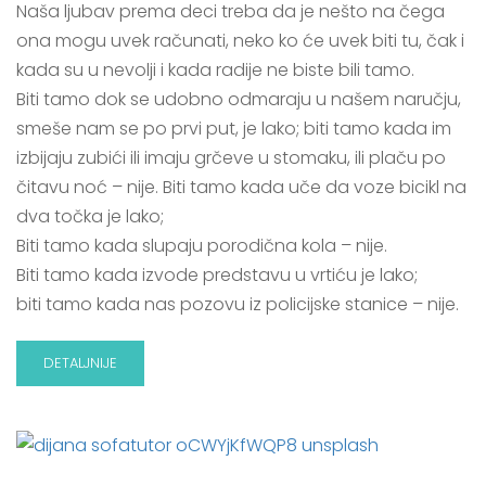
Naša ljubav prema deci treba da je nešto na čega
ona mogu uvek računati, neko ko će uvek biti tu, čak i
kada su u nevolji i kada radije ne biste bili tamo.
Biti tamo dok se udobno odmaraju u našem naručju,
smeše nam se po prvi put, je lako; biti tamo kada im
izbijaju zubići ili imaju grčeve u stomaku, ili plaču po
čitavu noć – nije. Biti tamo kada uče da voze bicikl na
dva točka je lako;
Biti tamo kada slupaju porodična kola – nije.
Biti tamo kada izvode predstavu u vrtiću je lako;
biti tamo kada nas pozovu iz policijske stanice – nije.
DETALJNIJE