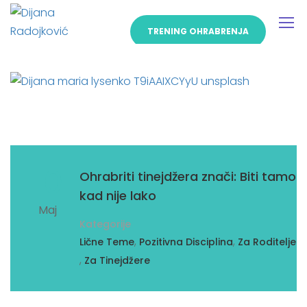
TRENING OHRABRENJA
10
Ohrabriti tinejdžera znači: Biti tamo
kad nije lako
Maj
Kategorije
,
,
Lične Teme
Pozitivna Disciplina
Za Roditelje
,
Za Tinejdžere