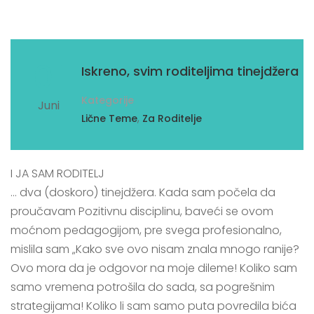
01
Iskreno, svim roditeljima tinejdžera
Kategorije
Juni
,
Lične Teme
Za Roditelje
I JA SAM RODITELJ
… dva (doskoro) tinejdžera. Kada sam počela da
proučavam Pozitivnu disciplinu, baveći se ovom
moćnom pedagogijom, pre svega profesionalno,
mislila sam „Kako sve ovo nisam znala mnogo ranije?
Ovo mora da je odgovor na moje dileme! Koliko sam
samo vremena potrošila do sada, sa pogrešnim
strategijama! Koliko li sam samo puta povredila bića