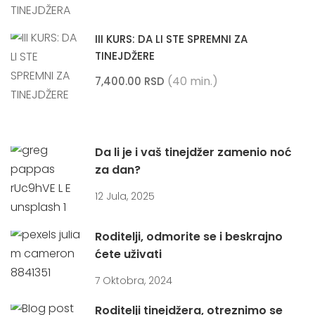
III KURS: DA LI STE SPREMNI ZA
TINEJDŽERE
(40 min.)
7,400.00 RSD
Da li je i vaš tinejdžer zamenio noć
za dan?
12 Jula, 2025
Roditelji, odmorite se i beskrajno
ćete uživati
7 Oktobra, 2024
Roditelji tinejdžera, otreznimo se