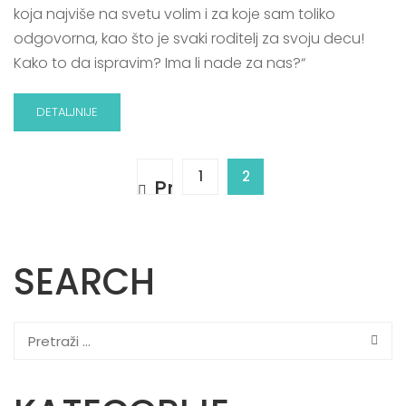
koja najviše na svetu volim i za koje sam toliko
odgovorna, kao što je svaki roditelj za svoju decu!
Kako to da ispravim? Ima li nade za nas?“
DETALJNIJE
1
2
SEARCH