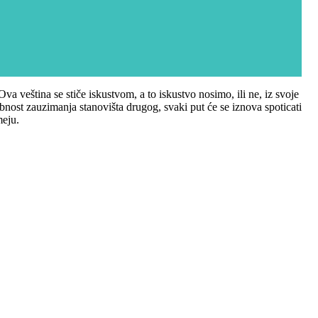
a veština se stiče iskustvom, a to iskustvo nosimo, ili ne, iz svoje
obnost zauzimanja stanovišta drugog, svaki put će se iznova spoticati
meju.