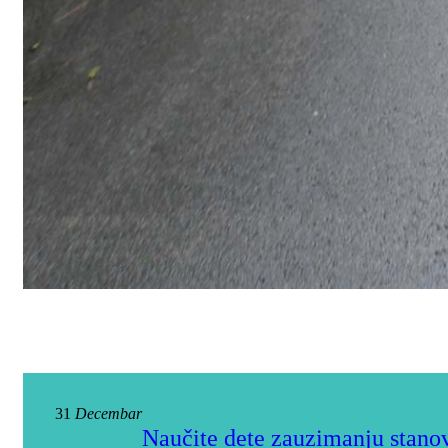
31
Decembar
Naučite dete zauzimanju stanov