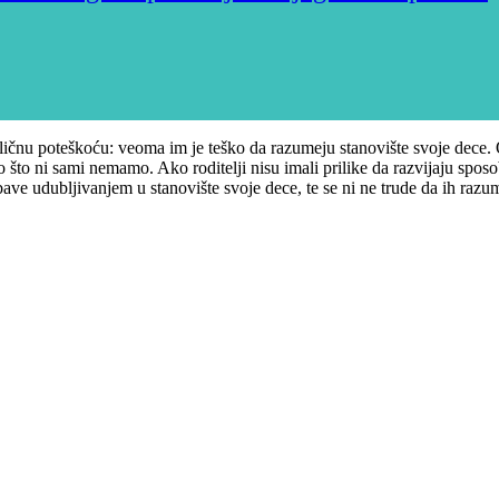
sličnu poteškoću: veoma im je teško da razumeju stanovište svoje dece. Ov
 što ni sami nemamo. Ako roditelji nisu imali prilike da razvijaju spos
 bave udubljivanjem u stanovište svoje dece, te se ni ne trude da ih razu