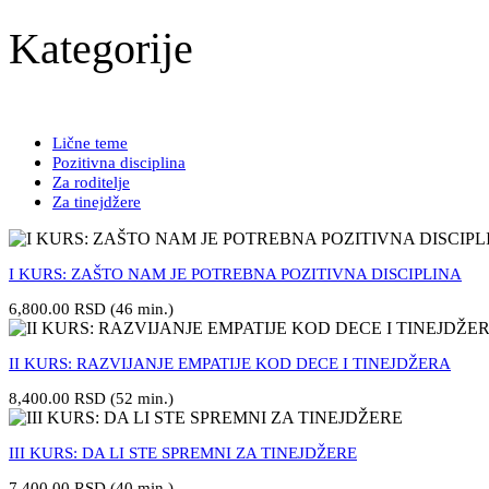
Kategorije
Lične teme
Pozitivna disciplina
Za roditelje
Za tinejdžere
I KURS: ZAŠTO NAM JE POTREBNA POZITIVNA DISCIPLINA
6,800.00 RSD
(46 min.)
II KURS: RAZVIJANJE EMPATIJE KOD DECE I TINEJDŽERA
8,400.00 RSD
(52 min.)
III KURS: DA LI STE SPREMNI ZA TINEJDŽERE
7,400.00 RSD
(40 min.)