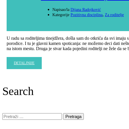
Napisao/la
Dijana Radojković
,
Kategorije
Pozitivna disciplina
Za roditelje
U radu sa roditeljima tinejdžera, došla sam do otkrića da svi imaju 
porodice. I tu je glavni kamen spoticanja: ne možemo deci dati nešto
na istom mestu. Druga je stvar kada pojedini roditelji ne žele da se
DETALJNIJE
Search