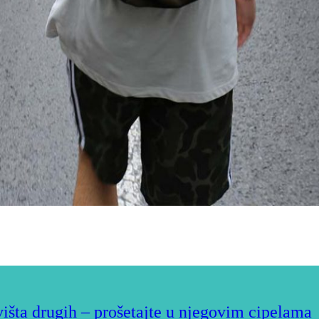
išta drugih – prošetajte u njegovim cipelama