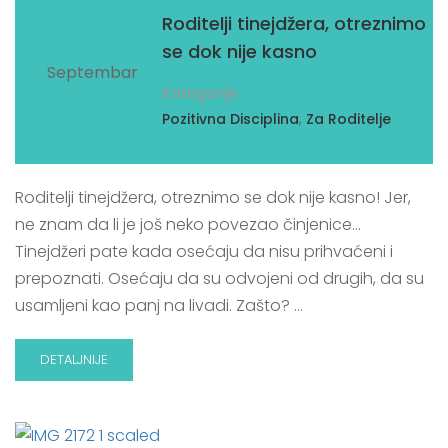
08
Roditelji tinejdžera, otreznimo
se dok nije kasno
Septembar
Kategorije
,
Pozitivna Disciplina
Za Roditelje
Roditelji tinejdžera, otreznimo se dok nije kasno! Jer,
ne znam da li je još neko povezao činjenice…
Tinejdžeri pate kada osećaju da nisu prihvaćeni i
prepoznati. Osećaju da su odvojeni od drugih, da su
usamljeni kao panj na livadi. Zašto? …
DETALJNIJE