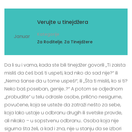
11
Verujte u tinejdžera
Kategorije
Januar
,
Za Roditelje
Za Tinejdžere
Da li su i vama, kada ste bili tinejdžer govorili „Ti zaista
misliš da ćeš baš ti uspeti, kad niko do sad nije?“ ili
„Nema šanse da u tome uspeš!“, ili „Šta ti misliš, ko si ti?
Neko baš poseban, genije..?“ A potom se odjednom
„probudite“ u telu odrasle osobe, prilično nesigurne,
povučene, koja se usteže da zatraži nešto za sebe,
koja lako ustaje u odbranu drugih ili svetske pravde,
ali nikako – u sopstvenu odbranu.. Osoba koja nije
sigurna šta želi, a kad i zna, nije u stanju da se izbori