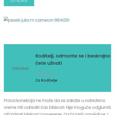
DETALJNIJE
07
Roditelji, odmorite se i beskrajno
ćete uživati
Oktobar
Kategorije
Za Roditelje
Prava konekcija ne može da se zakaže u određeno
vreme niti odrediti čas bliskosti. Nije moguće odglumiti
niti lažirati bliskost i poverenje. Da bi rasli i razvijali se, i