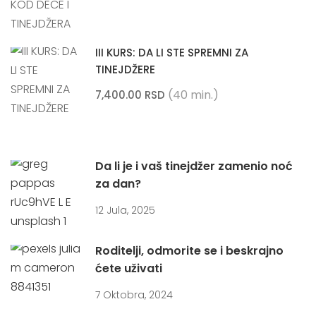
III KURS: DA LI STE SPREMNI ZA
TINEJDŽERE
(40 min.)
7,400.00 RSD
Da li je i vaš tinejdžer zamenio noć
za dan?
12 Jula, 2025
Roditelji, odmorite se i beskrajno
ćete uživati
7 Oktobra, 2024