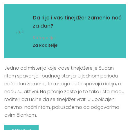
12
Da li je i vaš tinejdžer zamenio noć
za dan?
Juli
Kategorije
Za Roditelje
Jedno od misterija koje krase tinejdžere je čudan
ritam spavanja i budnog stanja: u jednom periodu
noć i dan zamene, te mnogo duže spavaju danju, a
noću su aktivni. Na pitanje zašto je to tako i šta mogu
roditelji da učine da se tinejdžer vrati u uobičajeni
dnevno-noćni ritam, pokušaćemo da odgovorimo
ovim člankom.