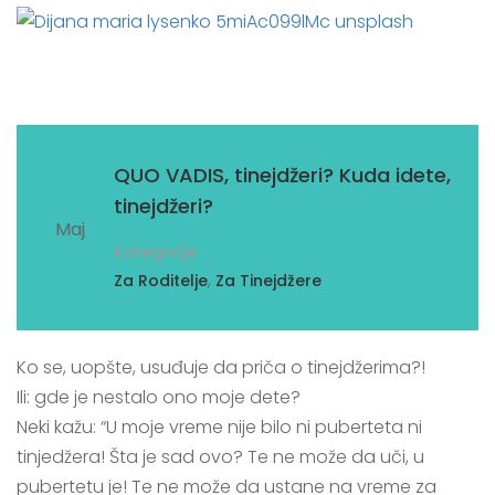
11
QUO VADIS, tinejdžeri? Kuda idete,
tinejdžeri?
Maj
Kategorije
,
Za Roditelje
Za Tinejdžere
Ko se, uopšte, usuđuje da priča o tinejdžerima?!
Ili: gde je nestalo ono moje dete?
Neki kažu: “U moje vreme nije bilo ni puberteta ni
tinjedžera! Šta je sad ovo? Te ne može da uči, u
pubertetu je! Te ne može da ustane na vreme za