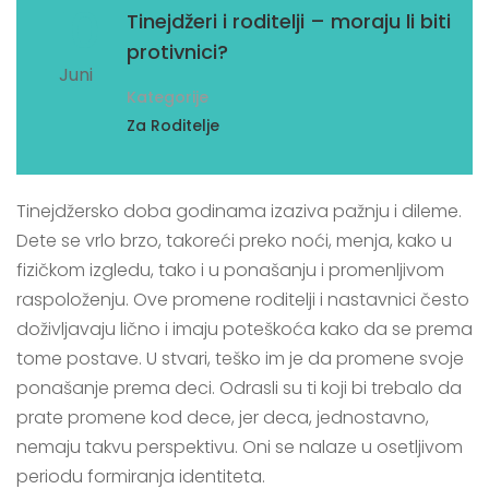
10
Tinejdžeri i roditelji – moraju li biti
protivnici?
Juni
Kategorije
Za Roditelje
Tinejdžersko doba godinama izaziva pažnju i dileme.
Dete se vrlo brzo, takoreći preko noći, menja, kako u
fizičkom izgledu, tako i u ponašanju i promenljivom
raspoloženju. Ove promene roditelji i nastavnici često
doživljavaju lično i imaju poteškoća kako da se prema
tome postave. U stvari, teško im je da promene svoje
ponašanje prema deci. Odrasli su ti koji bi trebalo da
prate promene kod dece, jer deca, jednostavno,
nemaju takvu perspektivu. Oni se nalaze u osetljivom
periodu formiranja identiteta.