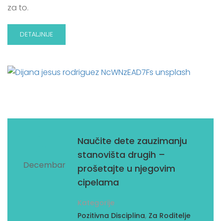
za to.
DETALJNIJE
31
Naučite dete zauzimanju
stanovišta drugih –
Decembar
prošetajte u njegovim
cipelama
Kategorije
,
Pozitivna Disciplina
Za Roditelje