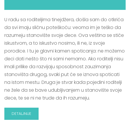
U radu sa roditeljima tinejdžera, došla sam do otkrića
da svi imaju sličnu poteškoću: veoma im je teško da
razumeju stanovište svoje dece. Ova veština se stiče
iskustvom, a to iskustvo nosimo, ili ne, iz svoje
porodice. I tu je glavni kamen spoticanja: ne možemo
deci dati nešto što ni sami nemamo. Ako roditelji nisu
imali prilike da razvijaju sposobnost zauzimanja
stanovišta drugog, svaki put će se iznova spoticati
na istom mestu. Druga je stvar kada pojedini roditelji
ne žele da se bave udubljivanjem u stanovište svoje
dece, te se ni ne trude da ih razumeju.
DETALJNIJE