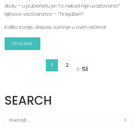
školu – u pubertetu je! To nekad nije uvažavano!”
Njihovo visočanstvo – “Tinejdžeri”!
Koliko ironije, skepse, sumnje u ovim rečima!
DETALJNIJE
1
2
SEARCH