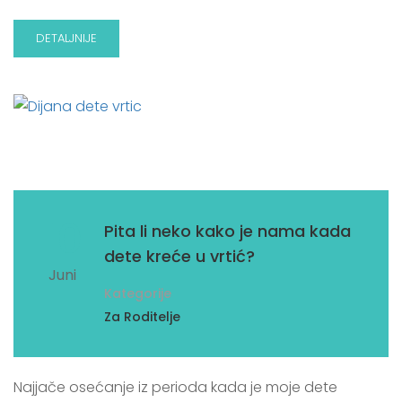
DETALJNIJE
10
Pita li neko kako je nama kada
dete kreće u vrtić?
Juni
Kategorije
Za Roditelje
Najjače osećanje iz perioda kada je moje dete