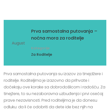
24
Prva samostalna putovanja –
noćna mora za roditelje
August
Kategorije
Za Roditelje
Prva samostalna putovanja su izazov za tinejdžere i
roditelje. Roditeljima je izazovno da prihvate i
dočekaju ove korake sa dobrodošlicom i radošću. Za
tinejžere, to su nezaboravna uzbuđenja i prvi osećaj
prave nezavisnosti. Pred roditeljima je da donesu
odluku: da li će odobriti da dete ide bez njih na