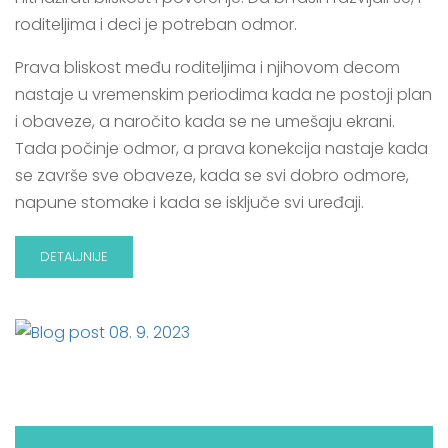
roditeljima i deci je potreban odmor.
Prava bliskost među roditeljima i njihovom decom
nastaje u vremenskim periodima kada ne postoji plan
i obaveze, a naročito kada se ne umešaju ekrani.
Tada počinje odmor, a prava konekcija nastaje kada
se završe sve obaveze, kada se svi dobro odmore,
napune stomake i kada se isključe svi uređaji.
DETALJNIJE