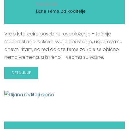
Kategorije
,
Lične Teme
Za Roditelje
Vrelo leto kreira posebno raspoloženje – tačnije
rečeno stanje. Nekako sve je opuštenije, usporava se
dnevni ritam, na red dolaze teme za koje se obično
nema vremena, a iskreno – veoma su važne.
DETALJNIJE