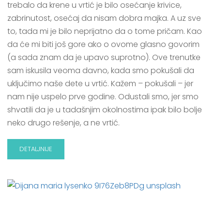
trebalo da krene u vrtić je bilo osećanje krivice,
zabrinutost, osećaj da nisam dobra majka. A uz sve
to, tada mi je bilo neprijatno da o tome pričam. Kao
da će mi biti još gore ako o ovome glasno govorim
(a sada znam da je upavo suprotno). Ove trenutke
sam iskusila veoma davno, kada smo pokušali da
uključimo naše dete u vrtić. Kažem – pokušali – jer
nam nije uspelo prve godine. Odustali smo, jer smo
shvatili da je u tadašnjim okolnostima ipak bilo bolje
neko drugo rešenje, a ne vrtić.
DETALJNIJE