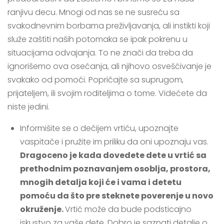
ranjivu decu. Mnogi od nas se ne susreću sa
svakodnevnim borbama preživljavanja, ali instikti koji
služe zaštiti naših potomaka se ipak pokrenu u
situacijama odvajanja. To ne znači da treba da
ignorišemo ova osećanja, ali njihovo osvešćivanje je
svakako od pomoći. Popričajte sa suprugom,
prijateljem, ili svojim roditeljima o tome. Videćete da
niste jedini.
Informišite se o dečijem vrtiću, upoznajte
vaspitače i pružite im priliku da oni upoznaju vas.
Dragoceno je kada dovedete dete u vrtić sa
prethodnim poznavanjem osoblja, prostora,
mnogih detalja koji će i vama i detetu
pomoću da što pre steknete poverenje u novo
okruženje.
Vrtić može da bude podsticajno
iskustvo za vaše dete. Dobro je saznati detalje o