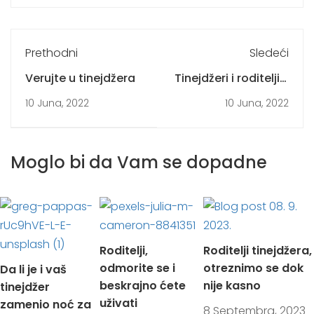
Prethodni
Sledeći
Verujte u tinejdžera
Tinejdžeri i roditelji -
moraju li biti
10 Juna, 2022
10 Juna, 2022
protivnici?
Moglo bi da Vam se dopadne
Roditelji,
Roditelji tinejdžera,
odmorite se i
otreznimo se dok
Da li je i vaš
beskrajno ćete
nije kasno
tinejdžer
uživati
zamenio noć za
8 Septembra, 2023