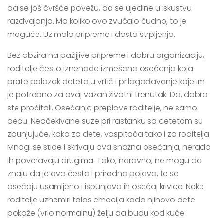
da se još čvršće povežu, da se ujedine u iskustvu
razdvajanja. Ma koliko ovo zvučalo čudno, to je
moguće. Uz malo pripreme i dosta strpljenja.
Bez obzira na pažljjive pripreme i dobru organizaciju,
roditelje često iznenade izmešana osećanja koja
prate polazak deteta u vrtić i prilagođavanje koje im
je potrebno za ovaj važan životni trenutak. Da, dobro
ste pročitali. Osećanja preplave roditelje, ne samo
decu. Neočekivane suze pri rastanku sa detetom su
zbunjujuće, kako za dete, vaspitača tako i za roditelja.
Mnogi se stide i skrivaju ova snažna osećanja, nerado
ih poveravaju drugima. Tako, naravno, ne mogu da
znaju da je ovo česta i prirodna pojava, te se
osećaju usamljeno i ispunjava ih osećaj krivice. Neke
roditelje uznemiri talas emocija kada njihovo dete
pokaže (vrlo normalnu) želju da budu kod kuće