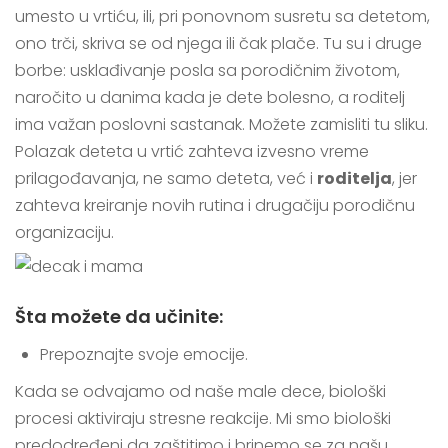
umesto u vrtiću, ili, pri ponovnom susretu sa detetom,
ono trči, skriva se od njega ili čak plače. Tu su i druge
borbe: usklađivanje posla sa porodičnim životom,
naročito u danima kada je dete bolesno, a roditelj
ima važan poslovni sastanak. Možete zamisliti tu sliku.
Polazak deteta u vrtić zahteva izvesno vreme
prilagođavanja, ne samo deteta, već i
roditelja
, jer
zahteva kreiranje novih rutina i drugačiju porodičnu
organizaciju.
Šta možete da učinite:
Prepoznajte svoje emocije.
Kada se odvajamo od naše male dece, biološki
procesi aktiviraju stresne reakcije. Mi smo biološki
predodređeni da zaštitimo i brinemo se za našu