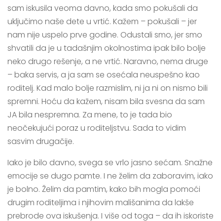
sam iskusila veoma davno, kada smo pokušali da
uključimo naše dete u vrtić. Kažem – pokušali – jer
nam nije uspelo prve godine. Odustali smo, jer smo
shvatili da je u tadašnjim okolnostima ipak bilo bolje
neko drugo rešenje, a ne vrtić. Naravno, nema druge
– baka servis, a ja sam se osećala neuspešno kao
roditelj. Kad malo bolje razmislim, ni ja ni on nismo bili
spremni. Hoću da kažem, nisam bila svesna da sam
JA bila nespremna. Za mene, to je tada bio
neočekujući poraz u roditeljstvu. Sada to vidim
sasvim drugačije.
Iako je bilo davno, svega se vrlo jasno sećam. Snažne
emocije se dugo pamte. I ne želim da zaboravim, iako
je bolno. Želim da pamtim, kako bih mogla pomoći
drugim roditeljima i njihovim mališanima da lakše
prebrode ova iskušenja. I više od toga – da ih iskoriste