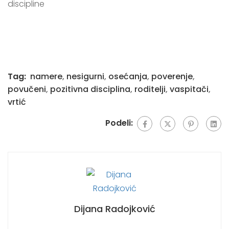
discipline
Tag:
namere
,
nesigurni
,
osećanja
,
poverenje
,
povučeni
,
pozitivna disciplina
,
roditelji
,
vaspitači
,
vrtić
Podeli:
Dijana Radojković