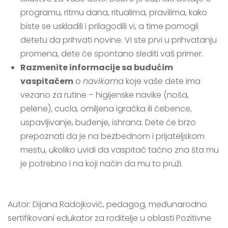
programu, ritmu dana, ritualima, pravilima, kako
biste se uskladili i prilagodili vi, a time pomogli
detetu da prihvati novine. Vi ste prvi u prihvatanju
promena, dete će spontano slediti vaš primer.
Razmenite informacije sa budućim
vaspitačem
o
navikam
a koje vaše dete ima
vezano za rutine – higijenske navike (noša,
pelene), cucla, omiljena igračka ili ćebence,
uspavljivanje, buđenje, ishrana. Dete će brzo
prepoznati da je na bezbednom i prijateljskom
mestu, ukoliko uvidi da vaspitač tačno zna šta mu
je potrebno i na koji način da mu to pruži.
Autor: Dijana Radojković, pedagog, međunarodno
sertifikovani edukator za roditelje u oblasti Pozitivne