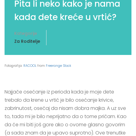
Pita li neko kako je nama
kada dete kreće u vrtić?
Kategorije
Za Roditelje
Fotografija:
RACOOL
from
Freerange Stock
Najjače osećanje iz perioda kada je moje dete
trebalo da krene u vrtić je bilo osećanje krivice,
zabrinutost, osećaj da nisam dobra majka. A uz sve
to, tada mi je bilo neprijatno da o tome pričam. Kao
da će mi biti još gore ako o ovome glasno govorim
(a sada znam da je upavo suprotno). Ove trenutke