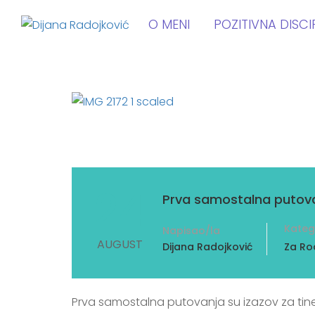
O MENI
POZITIVNA DISCI
24
Prva samostalna putova
Kateg
Napisao/la
AUGUST
Dijana Radojković
Za Rod
Prva samostalna putovanja su izazov za tinej