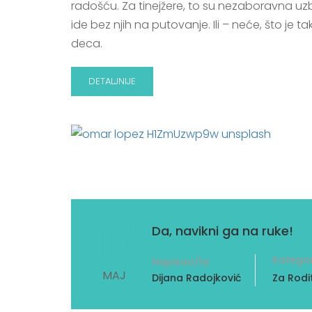
radošću. Za tinejžere, to su nezaboravna uzb
ide bez njih na putovanje. Ili – neće, što je 
deca.
DETALJNIJE
10
Da, navikni ga na ruke!
Kategor
Napisao/la
MAJ
Dijana Radojković
Za Rodit