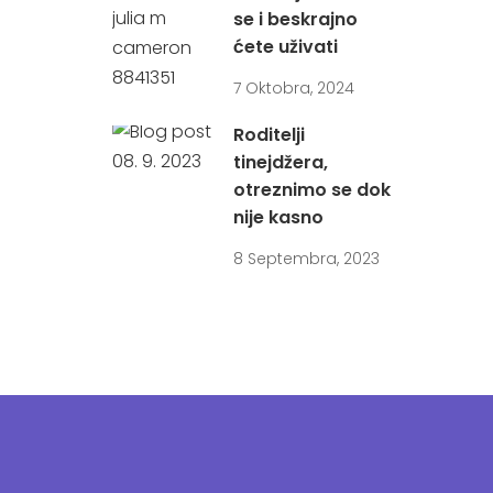
se i beskrajno
ćete uživati
7 Oktobra, 2024
Roditelji
tinejdžera,
otreznimo se dok
nije kasno
8 Septembra, 2023