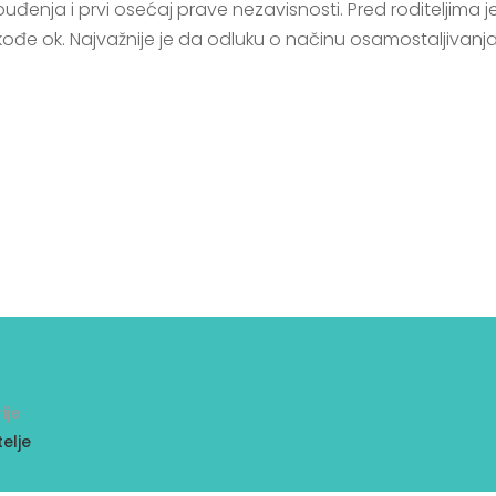
uđenja i prvi osećaj prave nezavisnosti. Pred roditeljima j
takođe ok. Najvažnije je da odluku o načinu osamostaljivanja
ije
elje