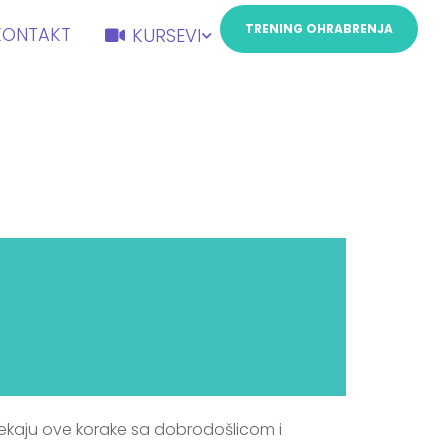
TRENING OHRABRENJA
KONTAKT
KURSEVI
očekaju ove korake sa dobrodošlicom i