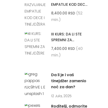
EMPATIJE KOD DECE
I TINEJDŽERA
(52
8,400.00 RSD
min.)
III KURS: DA LI STE
SPREMNI ZA
TINEJDŽERE
(40
7,400.00 RSD
min.)
Da li je i vaš
tinejdžer zamenio
noć za dan?
12 Jula, 2025
Roditelji, odmorite