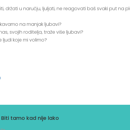
 držati u naručju, ljuljati, ne reagovati baš svaki put na 
ikavamo na manjak ljubavi?
 svojih roditelja, traže više ljubavi?
ljudi koje mi volimo?
 Biti tamo kad nije lako