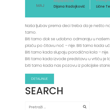
Kategor
Napisao/la
MAJ
Dijana Radojković
Lične T
Naša ljubav prema deci treba da je nešto na č
tamo.
Biti tamo dok se udobno odmaraju u našem naru
plaču po čitavu noć – nije. Biti tamo kada uč
Biti tamo kada slupaju porodična kola – nije.
Biti tamo kada izvode predstavu u vrtiću je l
biti tamo kada nas pozovu iz policijske stanic
DETALJNIJE
SEARCH