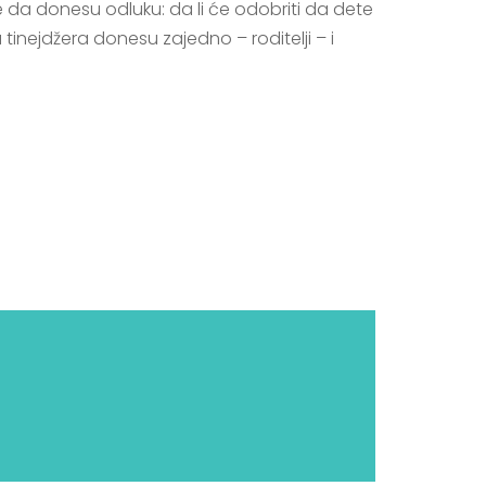
e da donesu odluku: da li će odobriti da dete
 tinejdžera donesu zajedno – roditelji – i