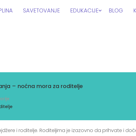
PLINA
SAVETOVANJE
EDUKACIJE
BLOG
nja – noćna mora za roditelje
orije
itelje
džere i roditelje. Roditeljima je izazovno da prihvate i d