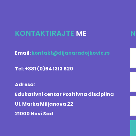
KONTAKTIRAJTE
ME
N
Email:
kontakt@dijanaradojkovic.rs
Tel: +381 (0)64 1313 620
Adresa:
Edukativni centar Pozitivna disciplina
Ul. Marka Miljanova 22
21000 Novi Sad