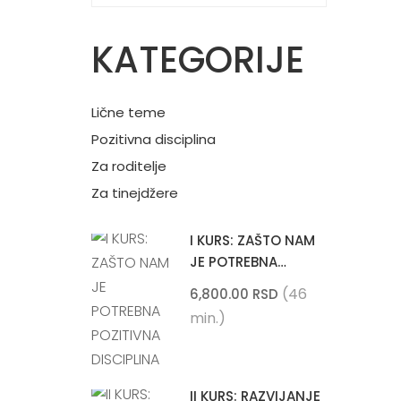
KATEGORIJE
Lične teme
Pozitivna disciplina
Za roditelje
Za tinejdžere
I KURS: ZAŠTO NAM
JE POTREBNA
POZITIVNA
(46
6,800.00 RSD
DISCIPLINA
min.)
II KURS: RAZVIJANJE