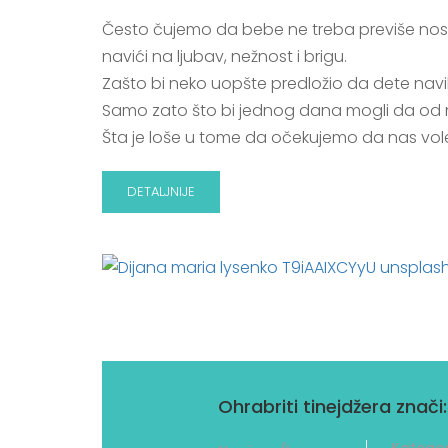
Često čujemo da bebe ne treba previše nositi,
navići na ljubav, nežnost i brigu.
Zašto bi neko uopšte predložio da dete nav
Samo zato što bi jednog dana mogli da od nas,
Šta je loše u tome da očekujemo da nas vole 
DETALJNIJE
10
Ohrabriti tinejdžera znači: