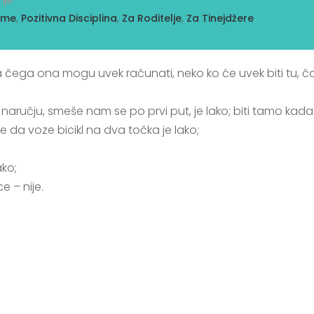
ije
,
,
,
eme
Pozitivna Disciplina
Za Roditelje
Za Tinejdžere
ega ona mogu uvek računati, neko ko će uvek biti tu, čak i 
čju, smeše nam se po prvi put, je lako; biti tamo kada im i
e da voze bicikl na dva točka je lako;
ako;
e – nije.