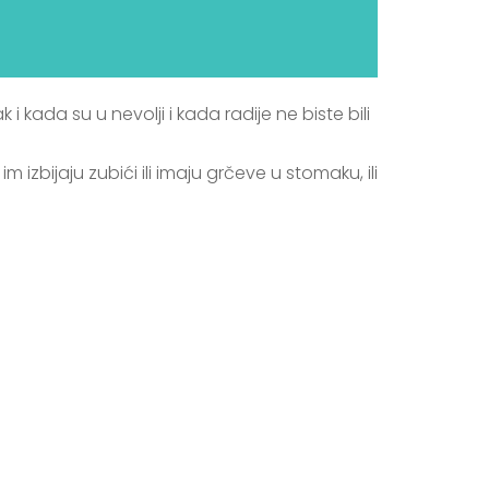
kada su u nevolji i kada radije ne biste bili
zbijaju zubići ili imaju grčeve u stomaku, ili