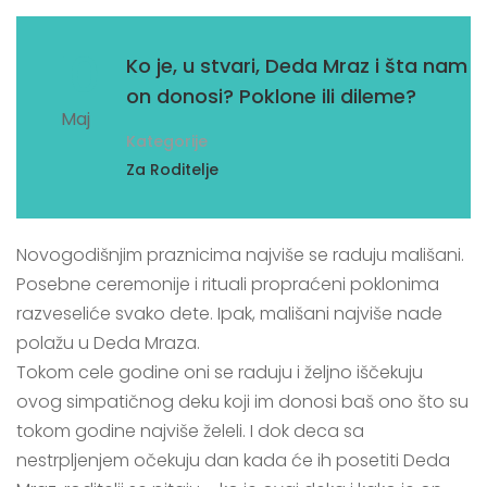
10
Ko je, u stvari, Deda Mraz i šta nam
on donosi? Poklone ili dileme?
Maj
Kategorije
Za Roditelje
Novogodišnjim praznicima najviše se raduju mališani.
Posebne ceremonije i rituali propraćeni poklonima
razveseliće svako dete. Ipak, mališani najviše nade
polažu u Deda Mraza.
Tokom cele godine oni se raduju i željno iščekuju
ovog simpatičnog deku koji im donosi baš ono što su
tokom godine najviše želeli. I dok deca sa
nestrpljenjem očekuju dan kada će ih posetiti Deda