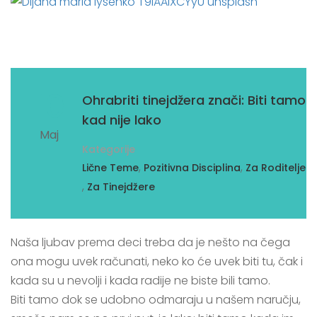
10
Ohrabriti tinejdžera znači: Biti tamo
kad nije lako
Maj
Kategorije
,
,
Lične Teme
Pozitivna Disciplina
Za Roditelje
,
Za Tinejdžere
Naša ljubav prema deci treba da je nešto na čega
ona mogu uvek računati, neko ko će uvek biti tu, čak i
kada su u nevolji i kada radije ne biste bili tamo.
Biti tamo dok se udobno odmaraju u našem naručju,