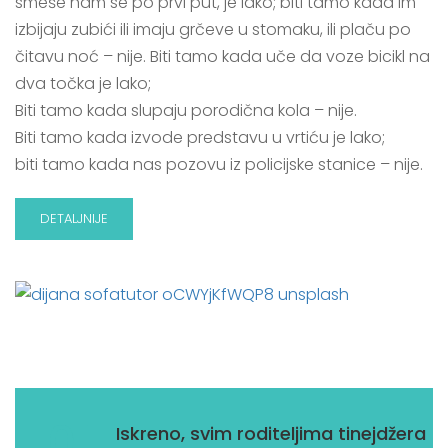
smeše nam se po prvi put, je lako; biti tamo kada im
izbijaju zubići ili imaju grčeve u stomaku, ili plaču po
čitavu noć – nije. Biti tamo kada uče da voze bicikl na
dva točka je lako;
Biti tamo kada slupaju porodična kola – nije.
Biti tamo kada izvode predstavu u vrtiću je lako;
biti tamo kada nas pozovu iz policijske stanice – nije.
DETALJNIJE
01
Iskreno, svim roditeljima tinejdžera