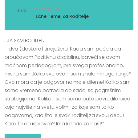
Kategorije
Juni
,
Lične Teme
Za Roditelje
I JA SAM RODITELJ
… dva (doskoro) tinejdžera. Kada sam počela da
proučavam Pozitivnu disciplinu, baveći se ovom
moćnom pedagogijom, pre svega profesionalno,
mislila sam „Kako sve ovo nisam znala mnogo ranije?
Ovo mora da je odgovor na moje dileme! Koliko sam
samo vremena potrošila do sada, sa pogrešnim
strategijama! Koliko li sam samo puta povredila bića
koja najviše na svetu volim i za koje sam toliko
odgovorna, kao što je svaki roditelj za svoju decu!
Kako to da ispravim? Ima li nade za nas?“