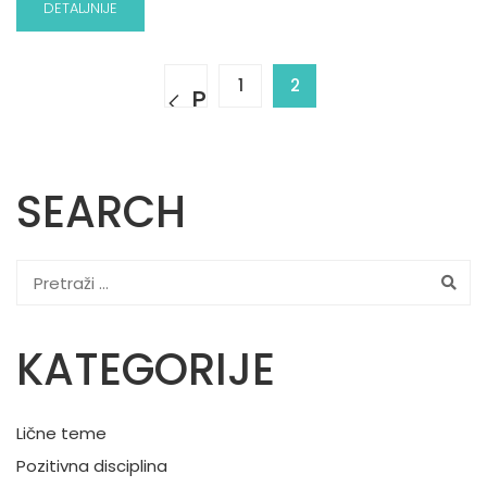
DETALJNIJE
1
2
SEARCH
KATEGORIJE
Lične teme
Pozitivna disciplina