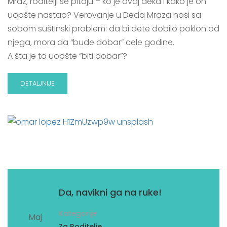
Mraz, roditelji se pitaju – ko je ovaj deka i kako je on
uopšte nastao? Verovanje u Deda Mraza nosi sa
sobom suštinski problem: da bi dete dobilo poklon od
njega, mora da “bude dobar” cele godine.
A šta je to uopšte “biti dobar”?
DETALJNIJE
10
Da, navikni ga na ruke!
Kategorije
Maj
Za Roditelje