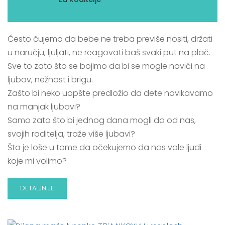
Često čujemo da bebe ne treba previše nositi, držati
u naručju, ljuljati, ne reagovati baš svaki put na plač.
Sve to zato što se bojimo da bi se mogle navići na
ljubav, nežnost i brigu.
Zašto bi neko uopšte predložio da dete navikavamo
na manjak ljubavi?
Samo zato što bi jednog dana mogli da od nas,
svojih roditelja, traže više ljubavi?
Šta je loše u tome da očekujemo da nas vole ljudi
koje mi volimo?
DETALJNIJE